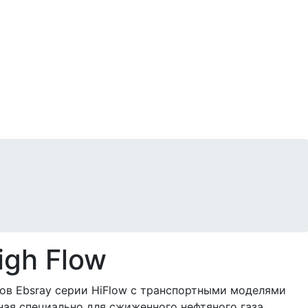
gh Flow
ов Ebsray серии HiFlow с транспортными моделями
ная специально для сжиженного нефтяного газа,