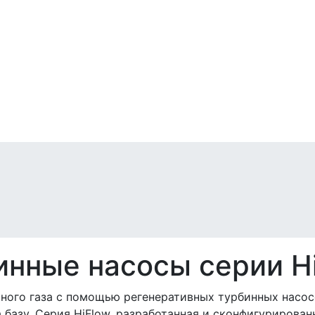
нные насосы серии Hi
ного газа с помощью регенеративных турбинных насос
 базу. Серия HiFlow, разработанная и сконфигурирован