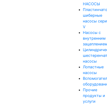
НАСОСЫ
Пластинчато
шиберные
насосы сер
V
Насосы с
внутренним
зацепление
Цилиндриче
шестеренча
насосы
Лопастные
насосы
Вспомогате
оборудован
Прочие
продукты и
услуги