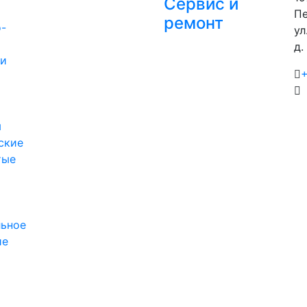
Сервис и
Пе
ремонт
-
ул
д.
ии
+
м
ские
тые
льное
ие